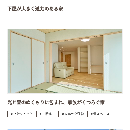
下屋が大きく迫力のある家
光と畳のぬくもりに包まれ、家族がくつろぐ家
２階リビング
二階建て
家事ラク動線
畳スペース