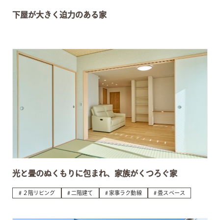
下屋が大きく迫力のある家
光と畳のぬくもりに包まれ、家族がくつろぐ家
２階リビング
二階建て
家事ラク動線
畳スペース