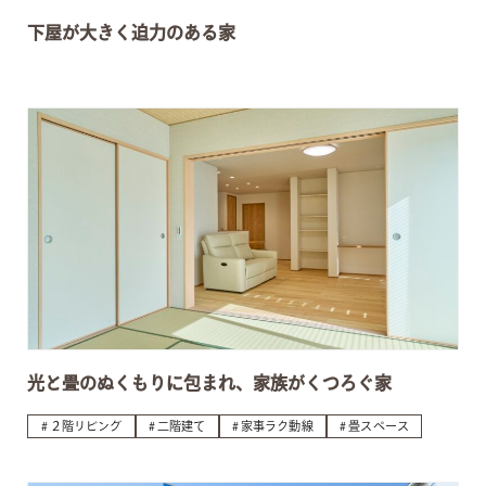
下屋が大きく迫力のある家
光と畳のぬくもりに包まれ、家族がくつろぐ家
２階リビング
二階建て
家事ラク動線
畳スペース