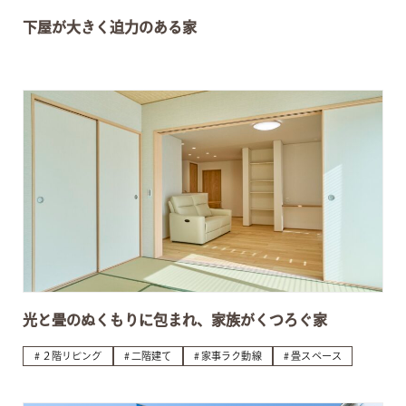
下屋が大きく迫力のある家
光と畳のぬくもりに包まれ、家族がくつろぐ家
２階リビング
二階建て
家事ラク動線
畳スペース