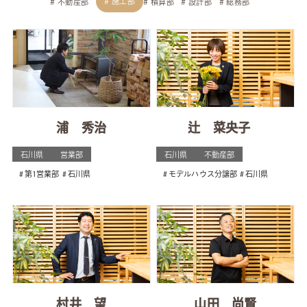
施工部
不動産部
積算部
設計部
総務部
浦 秀治
辻 菜央子
石川県
営業部
石川県
不動産部
第1営業部
石川県
モデルハウス分譲部
石川県
村井 望
山田 尚賢