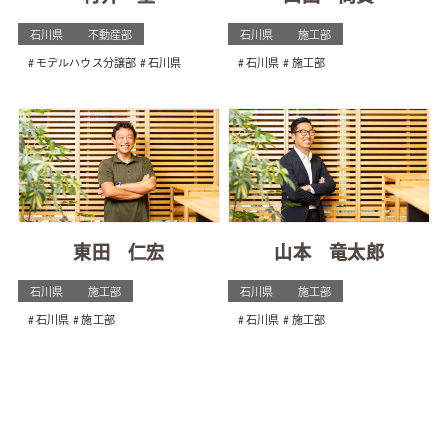
石川県
不動産部
石川県
施工部
モデルハウス分譲部
石川県
石川県
施工部
東田 仁宏
山本 竜太郎
石川県
施工部
石川県
施工部
石川県
施工部
石川県
施工部