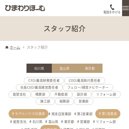
電話をかける
スタッフ紹介
ホーム
スタッフ紹介
石川県
富山県
東京都
CFO/最高財務責任者
COO/最高執行責任者
社長CEO/最高経営責任者
フェロー/経営ナビゲーター
能登支社
積算部
不動産部
設計部
リフォーム部
施工部
総務部
営業部
モデルハウス分譲部
第1営業部
南支店営業部
第2営業部
能登支社
石川県
富山県
東京都
営業部
リフォーム部