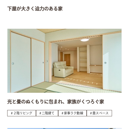
下屋が大きく迫力のある家
光と畳のぬくもりに包まれ、家族がくつろぐ家
２階リビング
二階建て
家事ラク動線
畳スペース