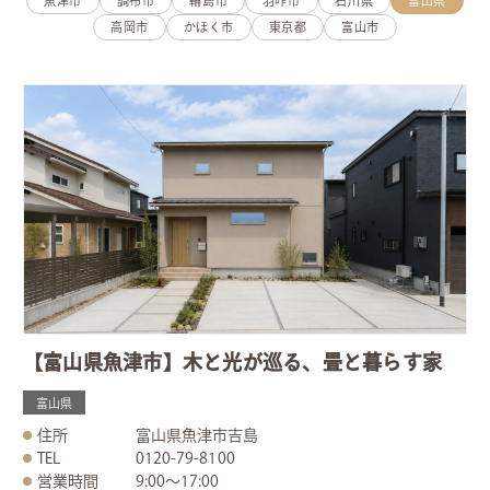
魚津市
調布市
輪島市
羽咋市
石川県
富山県
高岡市
かほく市
東京都
富山市
【富山県魚津市】木と光が巡る、畳と暮らす家
富山県
住所
富山県魚津市吉島
TEL
0120-79-8100
営業時間
9:00～17:00