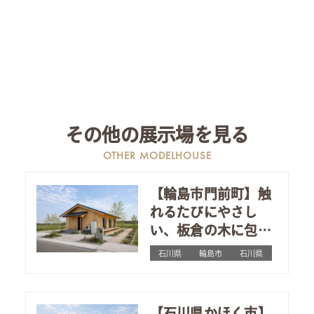
その他の展示場を見る
OTHER MODELHOUSE
【輪島市門前町】触
れるたびにやさし
い、板倉の木に包ま
れた平屋
石川県
輪島市
石川県
【石川県かほく市】