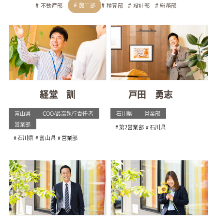
施工部
不動産部
積算部
設計部
総務部
経堂 訓
戸田 勇志
富山県
COO/最高執行責任者
石川県
営業部
営業部
第2営業部
石川県
石川県
富山県
営業部