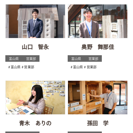
山口 智永
奥野 舞那佳
富山県
営業部
富山県
営業部
富山県
営業部
富山県
営業部
青木 ありの
孫田 学