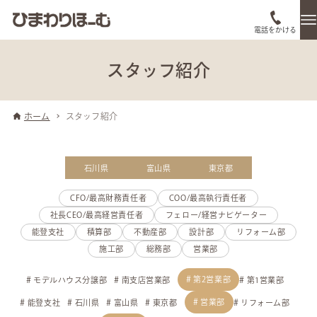
電話をかける
スタッフ紹介
ホーム
スタッフ紹介
石川県
富山県
東京都
CFO/最高財務責任者
COO/最高執行責任者
社長CEO/最高経営責任者
フェロー/経営ナビゲーター
能登支社
積算部
不動産部
設計部
リフォーム部
施工部
総務部
営業部
第2営業部
モデルハウス分譲部
南支店営業部
第1営業部
営業部
能登支社
石川県
富山県
東京都
リフォーム部