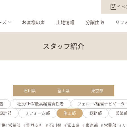
イベ
ーズ
お客様の声
土地情報
分譲住宅
リフ
スタッフ紹介
石川県
富山県
東京都
者
社長CEO/最高経営責任者
フェロー/経営ナビゲータ
設計部
リフォーム部
施工部
総務部
営業
第1営業部
能登支社
石川県
富山県
東京都
営業部
リ