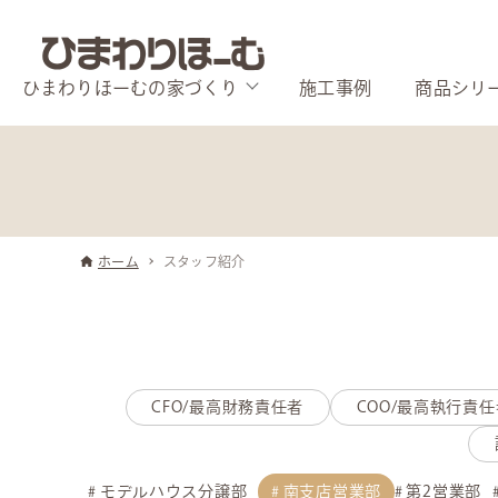
ひまわりほーむの家づくり
施工事例
商品シリ
ホーム
スタッフ紹介
CFO/最高財務責任者
COO/最高執行責任
モデルハウス分譲部
南支店営業部
第2営業部