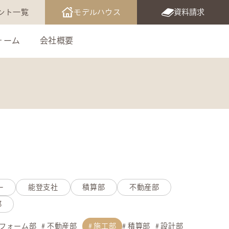
ント一覧
モデルハウス
資料請求
ォーム
会社概要
ー
能登支社
積算部
不動産部
部
フォーム部
不動産部
施工部
積算部
設計部