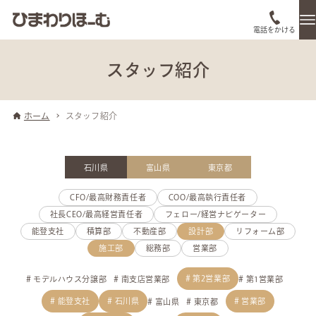
電話をかける
スタッフ紹介
ホーム
スタッフ紹介
石川県
富山県
東京都
CFO/最高財務責任者
COO/最高執行責任者
社長CEO/最高経営責任者
フェロー/経営ナビゲーター
能登支社
積算部
不動産部
設計部
リフォーム部
施工部
総務部
営業部
第2営業部
モデルハウス分譲部
南支店営業部
第1営業部
能登支社
石川県
営業部
富山県
東京都