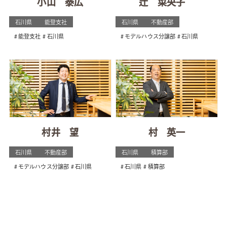
小山 泰広
辻 菜央子
石川県
能登支社
石川県
不動産部
能登支社
石川県
モデルハウス分譲部
石川県
村井 望
村 英一
石川県
不動産部
石川県
積算部
モデルハウス分譲部
石川県
石川県
積算部