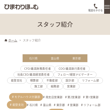
電話をかける
スタッフ紹介
ホーム
スタッフ紹介
石川県
富山県
東京都
CFO/最高財務責任者
COO/最高執行責任者
社長CEO/最高経営責任者
フェロー/経営ナビゲーター
能登支社
積算部
不動産部
設計部
リフォーム部
施工部
総務部
営業部
モデルハウス分譲部
南支店営業部
第2営業部
第1営業部
能登支社
石川県
富山県
東京都
営業部
リフォーム部