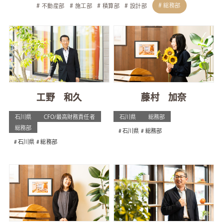
総務部
不動産部
施工部
積算部
設計部
工野 和久
藤村 加奈
石川県
CFO/最高財務責任者
石川県
総務部
総務部
石川県
総務部
石川県
総務部