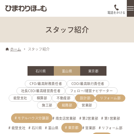
電話をかける
スタッフ紹介
ホーム
スタッフ紹介
石川県
富山県
東京都
CFO/最高財務責任者
COO/最高執行責任者
社長CEO/最高経営責任者
フェロー/経営ナビゲーター
能登支社
積算部
不動産部
設計部
リフォーム部
施工部
総務部
営業部
モデルハウス分譲部
南支店営業部
第2営業部
第1営業部
東京都
能登支社
石川県
富山県
営業部
リフォーム部