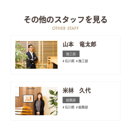
その他のスタッフを見る
OTHER STAFF
山本 竜太郎
施工部
石川県
施工部
米林 久代
総務部
石川県
総務部