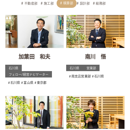
積算部
不動産部
施工部
設計部
総務部
加葉田 和夫
南川 悟
石川県
石川県
営業部
フェロー/経営ナビゲーター
南支店営業部
石川県
石川県
富山県
東京都