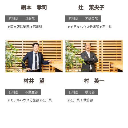
網本 孝司
辻 菜央子
石川県
営業部
石川県
不動産部
南支店営業部
石川県
モデルハウス分譲部
石川県
村井 望
村 英一
石川県
不動産部
石川県
積算部
モデルハウス分譲部
石川県
石川県
積算部