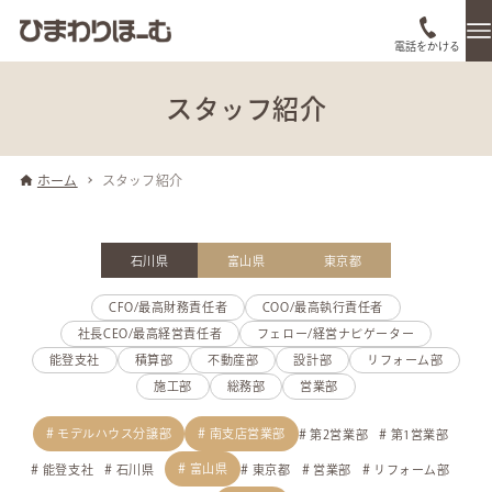
電話をかける
スタッフ紹介
ホーム
スタッフ紹介
石川県
富山県
東京都
CFO/最高財務責任者
COO/最高執行責任者
社長CEO/最高経営責任者
フェロー/経営ナビゲーター
能登支社
積算部
不動産部
設計部
リフォーム部
施工部
総務部
営業部
モデルハウス分譲部
南支店営業部
第2営業部
第1営業部
富山県
能登支社
石川県
東京都
営業部
リフォーム部