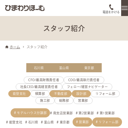
電話をかける
スタッフ紹介
ホーム
スタッフ紹介
石川県
富山県
東京都
CFO/最高財務責任者
COO/最高執行責任者
社長CEO/最高経営責任者
フェロー/経営ナビゲーター
能登支社
積算部
不動産部
設計部
リフォーム部
施工部
総務部
営業部
モデルハウス分譲部
南支店営業部
第2営業部
第1営業部
営業部
リフォーム部
能登支社
石川県
富山県
東京都