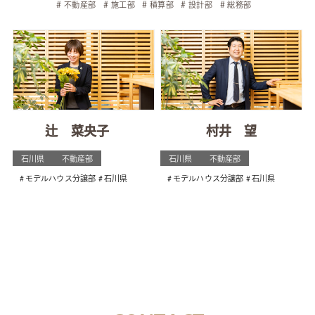
不動産部
施工部
積算部
設計部
総務部
辻 菜央子
村井 望
石川県
不動産部
石川県
不動産部
モデルハウス分譲部
石川県
モデルハウス分譲部
石川県