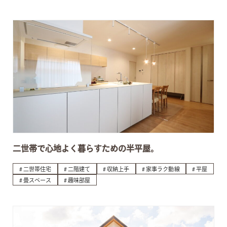
二世帯で心地よく暮らすための半平屋。
二世帯住宅
二階建て
収納上手
家事ラク動線
平屋
畳スペース
趣味部屋