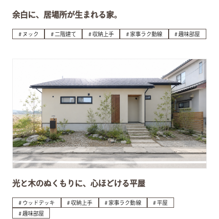
余白に、居場所が生まれる家。
ヌック
二階建て
収納上手
家事ラク動線
趣味部屋
光と木のぬくもりに、心ほどける平屋
ウッドデッキ
収納上手
家事ラク動線
平屋
趣味部屋