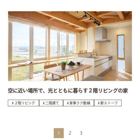
空に近い場所で、光とともに暮らす２階リビングの家
２階リビング
二階建て
家事ラク動線
薪ストーブ
1
2
3