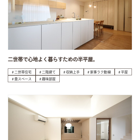
二世帯で心地よく暮らすための半平屋。
二世帯住宅
二階建て
収納上手
家事ラク動線
平屋
畳スペース
趣味部屋