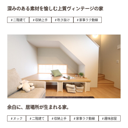
深みのある素材を愉しむ上質ヴィンテージの家
二階建て
収納上手
吹き抜け
家事ラク動線
余白に、居場所が生まれる家。
ヌック
二階建て
収納上手
家事ラク動線
趣味部屋