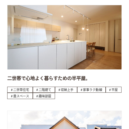
二世帯で心地よく暮らすための半平屋。
二世帯住宅
二階建て
収納上手
家事ラク動線
平屋
畳スペース
趣味部屋