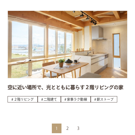
空に近い場所で、光とともに暮らす２階リビングの家
２階リビング
二階建て
家事ラク動線
薪ストーブ
1
2
3