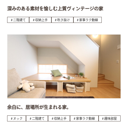
深みのある素材を愉しむ上質ヴィンテージの家
二階建て
収納上手
吹き抜け
家事ラク動線
余白に、居場所が生まれる家。
ヌック
二階建て
収納上手
家事ラク動線
趣味部屋