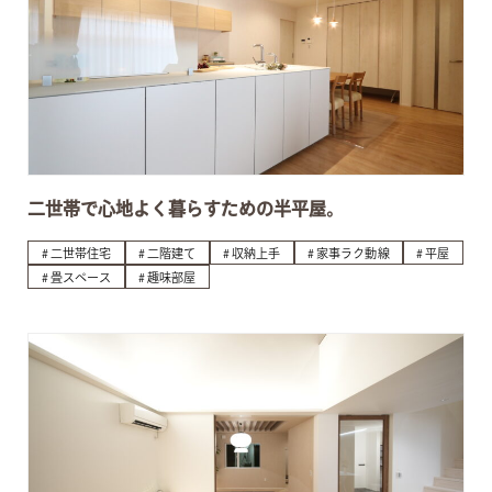
二世帯で心地よく暮らすための半平屋。
二世帯住宅
二階建て
収納上手
家事ラク動線
平屋
畳スペース
趣味部屋