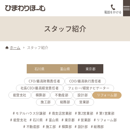
電話をかける
スタッフ紹介
ホーム
スタッフ紹介
石川県
富山県
東京都
CFO/最高財務責任者
COO/最高執行責任者
社長CEO/最高経営責任者
フェロー/経営ナビゲーター
能登支社
積算部
不動産部
設計部
リフォーム部
施工部
総務部
営業部
モデルハウス分譲部
南支店営業部
第2営業部
第1営業部
能登支社
石川県
富山県
東京都
営業部
リフォーム部
不動産部
施工部
積算部
設計部
総務部