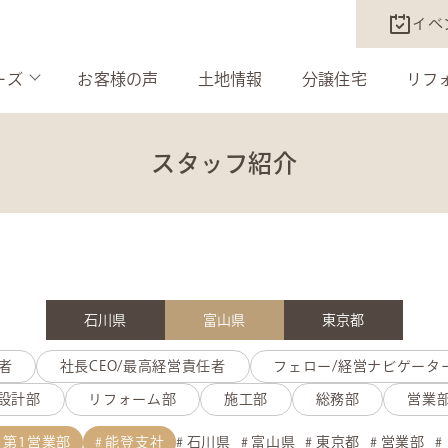
イベ
ーズ
お客様の声
土地情報
分譲住宅
リフ
スタッフ紹介
石川県
富山県
東京都
者
社長CEO/最高経営責任者
フェロー/経営ナビゲータ
設計部
リフォーム部
施工部
総務部
営業
第1営業部
能登支社
石川県
富山県
東京都
営業部