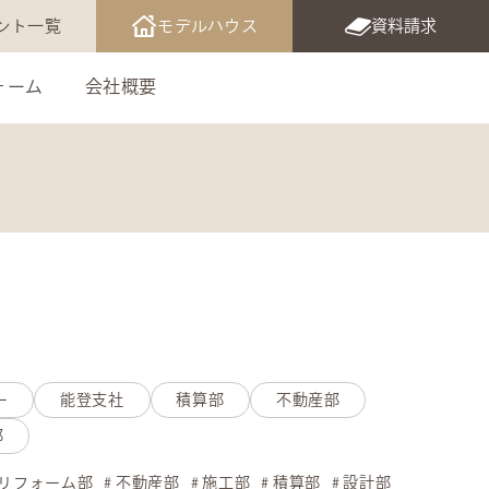
ント一覧
モデルハウス
資料請求
ォーム
会社概要
ー
能登支社
積算部
不動産部
部
リフォーム部
不動産部
施工部
積算部
設計部