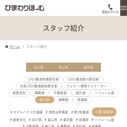
電話をかける
スタッフ紹介
ホーム
スタッフ紹介
石川県
富山県
東京都
CFO/最高財務責任者
COO/最高執行責任者
社長CEO/最高経営責任者
フェロー/経営ナビゲーター
能登支社
積算部
不動産部
設計部
リフォーム部
施工部
総務部
営業部
第1営業部
モデルハウス分譲部
南支店営業部
第2営業部
能登支社
石川県
富山県
東京都
営業部
リフォーム部
不動産部
施工部
積算部
設計部
総務部