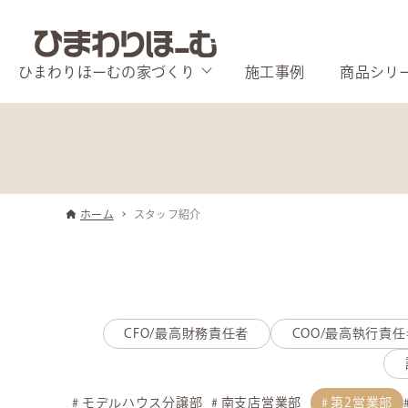
ひまわりほーむの家づくり
施工事例
商品シリ
ホーム
スタッフ紹介
CFO/最高財務責任者
COO/最高執行責任
モデルハウス分譲部
南支店営業部
第2営業部