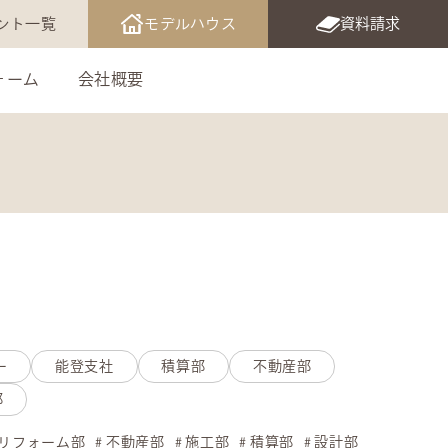
ント一覧
モデルハウス
資料請求
ォーム
会社概要
ー
能登支社
積算部
不動産部
部
リフォーム部
不動産部
施工部
積算部
設計部