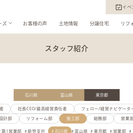
イベ
ーズ
お客様の声
土地情報
分譲住宅
リフ
スタッフ紹介
石川県
富山県
東京都
者
社長CEO/最高経営責任者
フェロー/経営ナビゲータ
設計部
リフォーム部
施工部
総務部
営業
第1営業部
能登支社
石川県
富山県
東京都
営業部