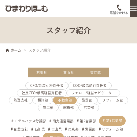
電話をかける
スタッフ紹介
ホーム
スタッフ紹介
石川県
富山県
東京都
CFO/最高財務責任者
COO/最高執行責任者
社長CEO/最高経営責任者
フェロー/経営ナビゲーター
能登支社
積算部
不動産部
設計部
リフォーム部
施工部
総務部
営業部
第1営業部
モデルハウス分譲部
南支店営業部
第2営業部
能登支社
石川県
富山県
東京都
営業部
リフォーム部