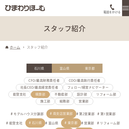
電話をかける
スタッフ紹介
ホーム
スタッフ紹介
石川県
富山県
東京都
CFO/最高財務責任者
COO/最高執行責任者
社長CEO/最高経営責任者
フェロー/経営ナビゲーター
能登支社
積算部
不動産部
設計部
リフォーム部
施工部
総務部
営業部
南支店営業部
モデルハウス分譲部
第2営業部
第1営業部
石川県
東京都
能登支社
富山県
営業部
リフォーム部