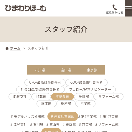
電話をかける
スタッフ紹介
ホーム
スタッフ紹介
石川県
富山県
東京都
CFO/最高財務責任者
COO/最高執行責任者
社長CEO/最高経営責任者
フェロー/経営ナビゲーター
能登支社
積算部
不動産部
設計部
リフォーム部
施工部
総務部
営業部
南支店営業部
モデルハウス分譲部
第2営業部
第1営業部
能登支社
石川県
富山県
東京都
営業部
リフォーム部