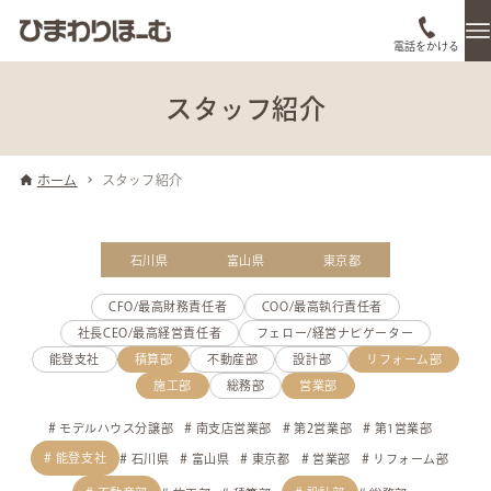
電話をかける
スタッフ紹介
ホーム
スタッフ紹介
石川県
富山県
東京都
CFO/最高財務責任者
COO/最高執行責任者
社長CEO/最高経営責任者
フェロー/経営ナビゲーター
能登支社
積算部
不動産部
設計部
リフォーム部
施工部
総務部
営業部
モデルハウス分譲部
南支店営業部
第2営業部
第1営業部
能登支社
石川県
富山県
東京都
営業部
リフォーム部