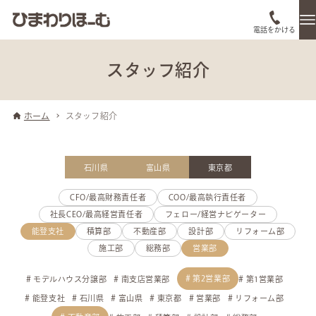
電話をかける
スタッフ紹介
ホーム
スタッフ紹介
石川県
富山県
東京都
CFO/最高財務責任者
COO/最高執行責任者
社長CEO/最高経営責任者
フェロー/経営ナビゲーター
能登支社
積算部
不動産部
設計部
リフォーム部
施工部
総務部
営業部
第2営業部
モデルハウス分譲部
南支店営業部
第1営業部
能登支社
石川県
富山県
東京都
営業部
リフォーム部