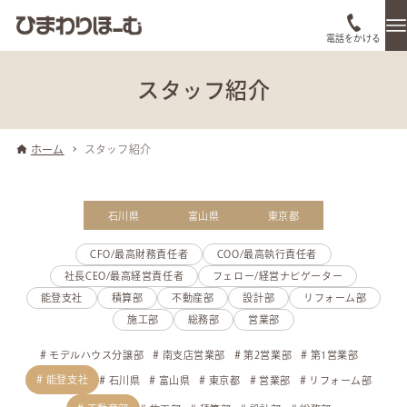
電話をかける
スタッフ紹介
ホーム
スタッフ紹介
石川県
富山県
東京都
CFO/最高財務責任者
COO/最高執行責任者
社長CEO/最高経営責任者
フェロー/経営ナビゲーター
能登支社
積算部
不動産部
設計部
リフォーム部
施工部
総務部
営業部
モデルハウス分譲部
南支店営業部
第2営業部
第1営業部
能登支社
石川県
富山県
東京都
営業部
リフォーム部