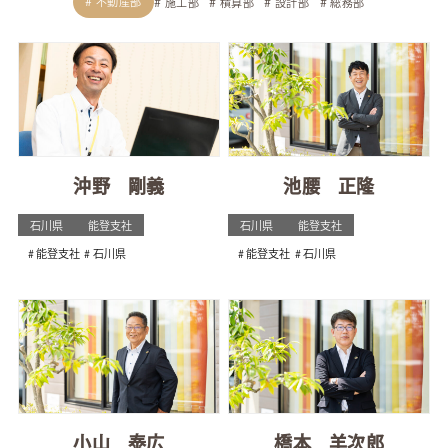
不動産部
施工部
積算部
設計部
総務部
沖野 剛義
池腰 正隆
石川県
能登支社
石川県
能登支社
能登支社
石川県
能登支社
石川県
小山 泰広
橋本 羊次郎