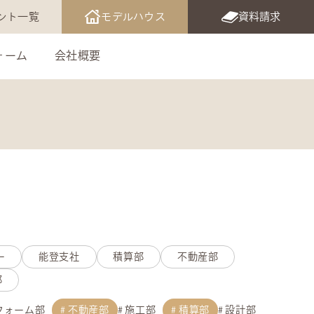
ント一覧
モデルハウス
資料請求
ォーム
会社概要
ー
能登支社
積算部
不動産部
部
フォーム部
不動産部
施工部
積算部
設計部