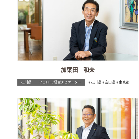
加葉田 和夫
石川県
フェロー/経営ナビゲーター
石川県
富山県
東京都