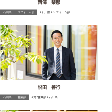
西澤 栞那
石川県
リフォーム部
石川県
リフォーム部
説田 善行
石川県
営業部
第2営業部
石川県