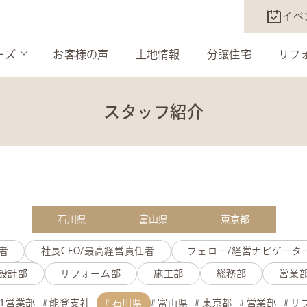
イベ
ーズ
お客様の声
土地情報
分譲住宅
リフ
スタッフ紹介
石川県
富山県
東京都
者
社長CEO/最高経営責任者
フェロー/経営ナビゲータ
設計部
リフォーム部
施工部
総務部
営業
1営業部
能登支社
石川県
富山県
東京都
営業部
リ