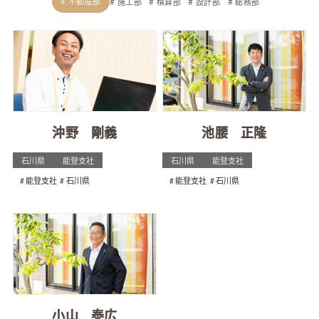
不動産部
施工部
積算部
設計部
総務部
沖野 剛義
池腰 正隆
石川県
能登支社
石川県
能登支社
能登支社
石川県
能登支社
石川県
小山 泰広