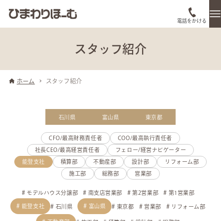
電話をかける
スタッフ紹介
ホーム
スタッフ紹介
石川県
富山県
東京都
CFO/最高財務責任者
COO/最高執行責任者
社長CEO/最高経営責任者
フェロー/経営ナビゲーター
能登支社
積算部
不動産部
設計部
リフォーム部
施工部
総務部
営業部
モデルハウス分譲部
南支店営業部
第2営業部
第1営業部
能登支社
富山県
石川県
東京都
営業部
リフォーム部