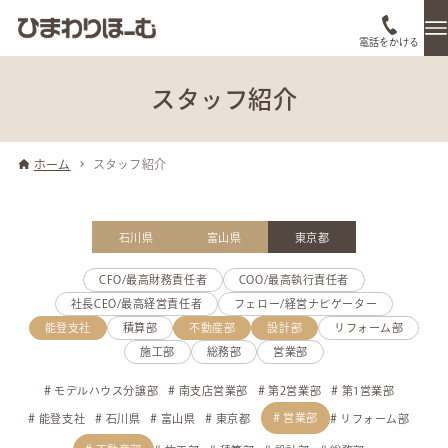
電話をかける
スタッフ紹介
ホーム
スタッフ紹介
石川県
富山県
東京都
CFO/最高財務責任者
COO/最高執行責任者
社長CEO/最高経営責任者
フェロー/経営ナビゲーター
能登支社
積算部
不動産部
設計部
リフォーム部
施工部
総務部
営業部
モデルハウス分譲部
南支店営業部
第2営業部
第1営業部
営業部
能登支社
石川県
富山県
東京都
リフォーム部