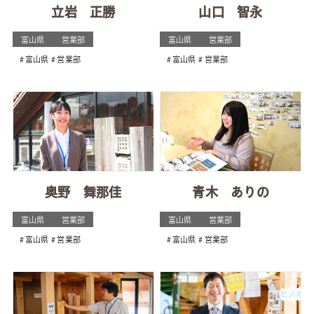
立岩 正勝
山口 智永
富山県
営業部
富山県
営業部
富山県
営業部
富山県
営業部
奥野 舞那佳
青木 ありの
富山県
営業部
富山県
営業部
富山県
営業部
富山県
営業部