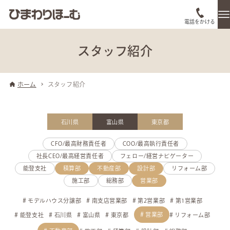
電話をかける
スタッフ紹介
ホーム
スタッフ紹介
石川県
富山県
東京都
CFO/最高財務責任者
COO/最高執行責任者
社長CEO/最高経営責任者
フェロー/経営ナビゲーター
能登支社
積算部
不動産部
設計部
リフォーム部
施工部
総務部
営業部
モデルハウス分譲部
南支店営業部
第2営業部
第1営業部
営業部
能登支社
石川県
富山県
東京都
リフォーム部