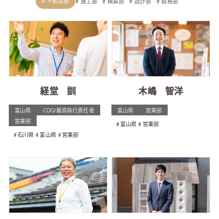
不動産部
施工部
積算部
設計部
総務部
経堂 訓
木嶋 智洋
富山県
COO/最高執行責任者
富山県
営業部
営業部
富山県
営業部
石川県
富山県
営業部