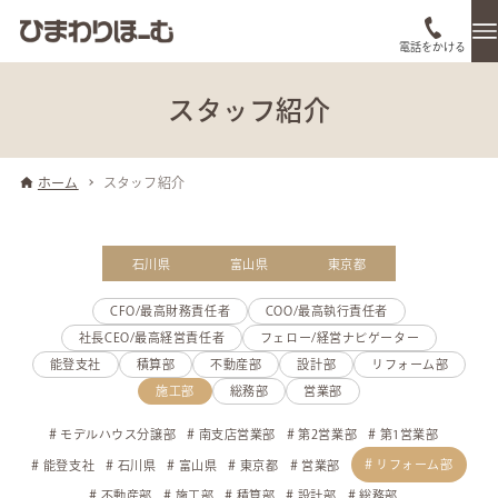
電話をかける
スタッフ紹介
ホーム
スタッフ紹介
石川県
富山県
東京都
CFO/最高財務責任者
COO/最高執行責任者
社長CEO/最高経営責任者
フェロー/経営ナビゲーター
能登支社
積算部
不動産部
設計部
リフォーム部
施工部
総務部
営業部
モデルハウス分譲部
南支店営業部
第2営業部
第1営業部
リフォーム部
能登支社
石川県
富山県
東京都
営業部
不動産部
施工部
積算部
設計部
総務部