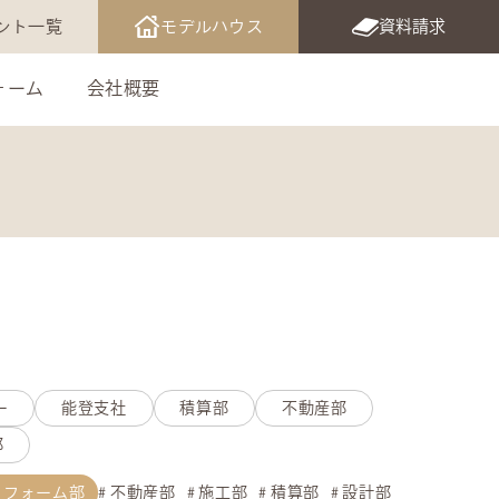
ント一覧
モデルハウス
資料請求
ォーム
会社概要
ー
能登支社
積算部
不動産部
部
リフォーム部
不動産部
施工部
積算部
設計部