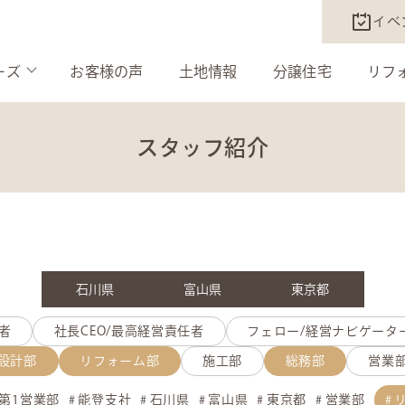
イベ
ーズ
お客様の声
土地情報
分譲住宅
リフ
スタッフ紹介
石川県
富山県
東京都
者
社長CEO/最高経営責任者
フェロー/経営ナビゲータ
設計部
リフォーム部
施工部
総務部
営業
第1営業部
能登支社
石川県
富山県
東京都
営業部