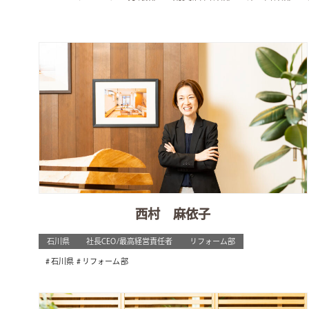
西村 麻依子
石川県
社長CEO/最高経営責任者
リフォーム部
石川県
リフォーム部