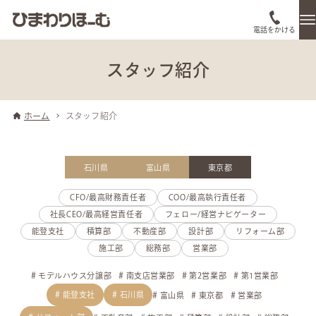
電話をかける
スタッフ紹介
ホーム
スタッフ紹介
石川県
富山県
東京都
CFO/最高財務責任者
COO/最高執行責任者
社長CEO/最高経営責任者
フェロー/経営ナビゲーター
能登支社
積算部
不動産部
設計部
リフォーム部
施工部
総務部
営業部
モデルハウス分譲部
南支店営業部
第2営業部
第1営業部
能登支社
石川県
富山県
東京都
営業部