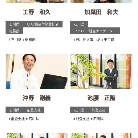
工野 和久
加葉田 和夫
石川県
CFO/最高財務責任者
石川県
総務部
フェロー/経営ナビゲーター
石川県
総務部
石川県
富山県
東京都
沖野 剛義
池腰 正隆
石川県
能登支社
石川県
能登支社
能登支社
石川県
能登支社
石川県