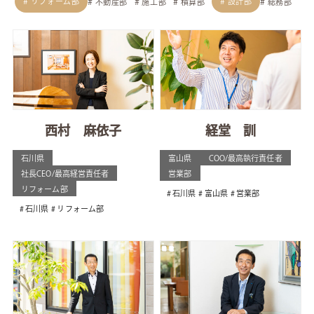
リフォーム部
設計部
不動産部
施工部
積算部
総務部
西村 麻依子
経堂 訓
石川県
富山県
COO/最高執行責任者
社長CEO/最高経営責任者
営業部
リフォーム部
石川県
富山県
営業部
石川県
リフォーム部