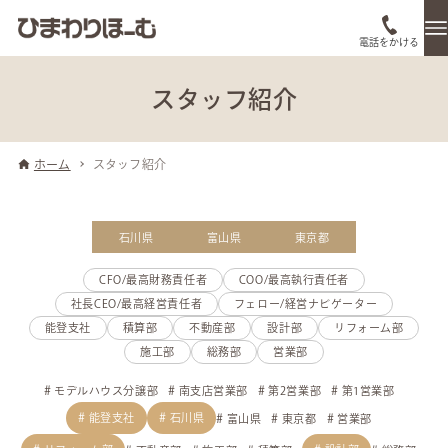
電話をかける
スタッフ紹介
ホーム
スタッフ紹介
石川県
富山県
東京都
CFO/最高財務責任者
COO/最高執行責任者
社長CEO/最高経営責任者
フェロー/経営ナビゲーター
能登支社
積算部
不動産部
設計部
リフォーム部
施工部
総務部
営業部
モデルハウス分譲部
南支店営業部
第2営業部
第1営業部
能登支社
石川県
富山県
東京都
営業部