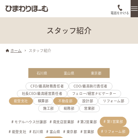
電話をかける
スタッフ紹介
ホーム
スタッフ紹介
石川県
富山県
東京都
CFO/最高財務責任者
COO/最高執行責任者
社長CEO/最高経営責任者
フェロー/経営ナビゲーター
能登支社
積算部
不動産部
設計部
リフォーム部
施工部
総務部
営業部
第1営業部
モデルハウス分譲部
南支店営業部
第2営業部
リフォーム部
能登支社
石川県
富山県
東京都
営業部