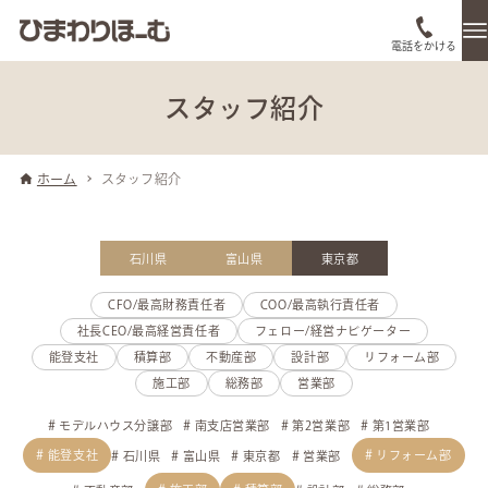
電話をかける
スタッフ紹介
ホーム
スタッフ紹介
石川県
富山県
東京都
CFO/最高財務責任者
COO/最高執行責任者
社長CEO/最高経営責任者
フェロー/経営ナビゲーター
能登支社
積算部
不動産部
設計部
リフォーム部
施工部
総務部
営業部
モデルハウス分譲部
南支店営業部
第2営業部
第1営業部
能登支社
リフォーム部
石川県
富山県
東京都
営業部