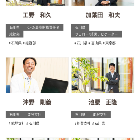
工野 和久
加葉田 和夫
石川県
CFO/最高財務責任者
石川県
総務部
フェロー/経営ナビゲーター
石川県
総務部
石川県
富山県
東京都
沖野 剛義
池腰 正隆
石川県
能登支社
石川県
能登支社
能登支社
石川県
能登支社
石川県