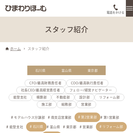
電話をかける
スタッフ紹介
ホーム
スタッフ紹介
石川県
富山県
東京都
CFO/最高財務責任者
COO/最高執行責任者
社長CEO/最高経営責任者
フェロー/経営ナビゲーター
能登支社
積算部
不動産部
設計部
リフォーム部
施工部
総務部
営業部
第2営業部
モデルハウス分譲部
南支店営業部
第1営業部
石川県
リフォーム部
能登支社
富山県
東京都
営業部