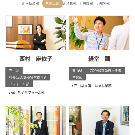
施工部
不動産部
積算部
設計部
総務部
西村 麻依子
経堂 訓
石川県
富山県
COO/最高執行責任者
社長CEO/最高経営責任者
営業部
リフォーム部
石川県
富山県
営業部
石川県
リフォーム部