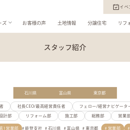
イベ
ーズ
お客様の声
土地情報
分譲住宅
リフ
スタッフ紹介
石川県
富山県
東京都
者
社長CEO/最高経営責任者
フェロー/経営ナビゲータ
設計部
リフォーム部
施工部
総務部
営業
第1営業部
能登支社
石川県
富山県
東京都
営業部