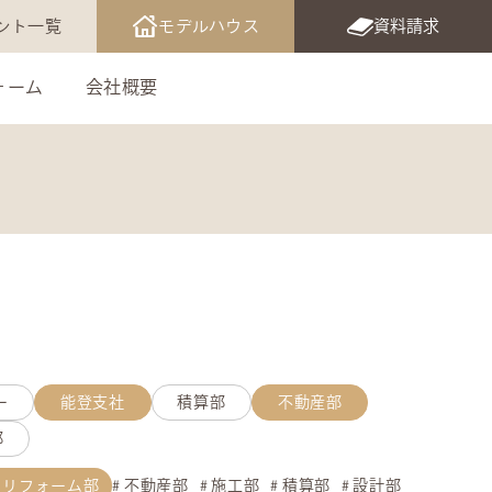
ント一覧
モデルハウス
資料請求
ォーム
会社概要
ー
能登支社
積算部
不動産部
部
リフォーム部
不動産部
施工部
積算部
設計部