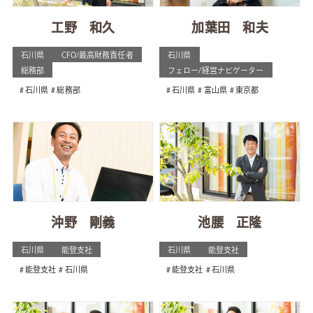
工野 和久
加葉田 和夫
石川県
CFO/最高財務責任者
石川県
総務部
フェロー/経営ナビゲーター
石川県
総務部
石川県
富山県
東京都
沖野 剛義
池腰 正隆
石川県
能登支社
石川県
能登支社
能登支社
石川県
能登支社
石川県