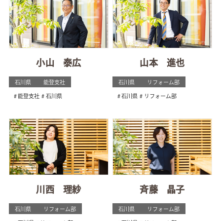
小山 泰広
山本 進也
石川県
能登支社
石川県
リフォーム部
能登支社
石川県
石川県
リフォーム部
川西 理紗
斉藤 晶子
石川県
リフォーム部
石川県
リフォーム部