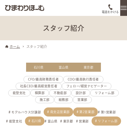
電話をかける
スタッフ紹介
ホーム
スタッフ紹介
石川県
富山県
東京都
CFO/最高財務責任者
COO/最高執行責任者
社長CEO/最高経営責任者
フェロー/経営ナビゲーター
能登支社
積算部
不動産部
設計部
リフォーム部
施工部
総務部
営業部
南支店営業部
第2営業部
モデルハウス分譲部
第1営業部
石川県
リフォーム部
能登支社
富山県
東京都
営業部