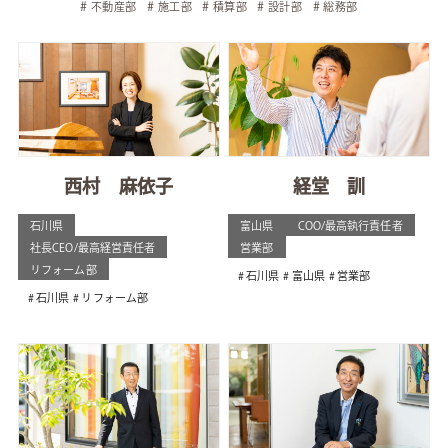
不動産部
施工部
積算部
設計部
総務部
西村 麻依子
経堂 訓
石川県
富山県
COO/最高執行責任者
社長CEO/最高経営責任者
営業部
リフォーム部
石川県
富山県
営業部
石川県
リフォーム部