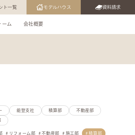
ント一覧
モデルハウス
資料請求
ォーム
会社概要
ー
能登支社
積算部
不動産部
部
部
リフォーム部
不動産部
施工部
積算部