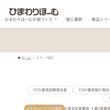
ひまわりほーむの家づくり
施工事例
商品シリ
ホーム
スタッフ紹介
CFO/最高財務責任者
COO/最高執行責任
モデルハウス分譲部
南支店営業部
第2営業