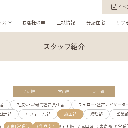
イベ
ーズ
お客様の声
土地情報
分譲住宅
リフ
スタッフ紹介
石川県
富山県
東京都
者
社長CEO/最高経営責任者
フェロー/経営ナビゲータ
設計部
リフォーム部
施工部
総務部
営業
部
第1営業部
能登支社
石川県
富山県
東京都
営業