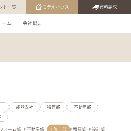
ント一覧
モデルハウス
資料請求
ォーム
会社概要
ー
能登支社
積算部
不動産部
部
フォーム部
不動産部
施工部
積算部
設計部