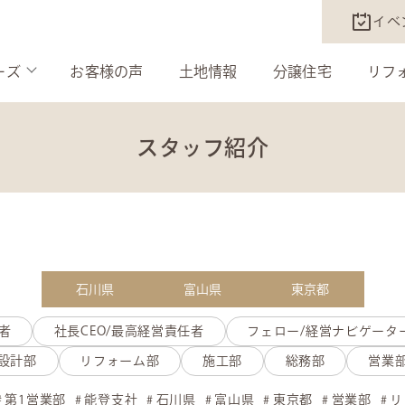
イベ
ーズ
お客様の声
土地情報
分譲住宅
リフ
スタッフ紹介
石川県
富山県
東京都
者
社長CEO/最高経営責任者
フェロー/経営ナビゲータ
設計部
リフォーム部
施工部
総務部
営業
第1営業部
能登支社
石川県
富山県
東京都
営業部
リ