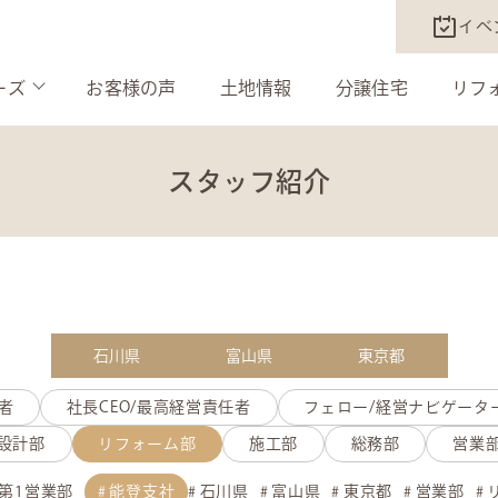
イベ
ーズ
お客様の声
土地情報
分譲住宅
リフ
スタッフ紹介
石川県
富山県
東京都
者
社長CEO/最高経営責任者
フェロー/経営ナビゲータ
設計部
リフォーム部
施工部
総務部
営業
第1営業部
能登支社
石川県
富山県
東京都
営業部