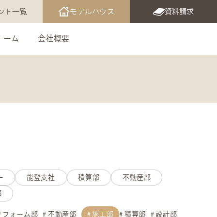
ント一覧
モデルハウス
資料請求
ォーム
会社概要
ー
能登支社
積算部
不動産部
部
リフォーム部
不動産部
施工部
積算部
設計部