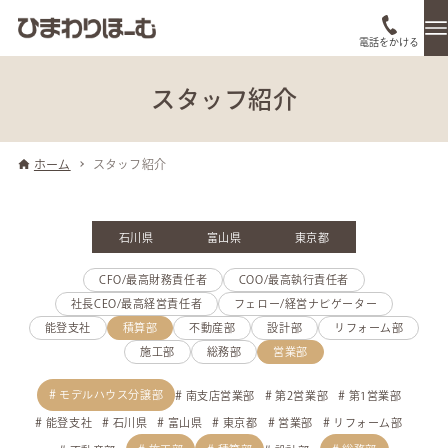
電話をかける
スタッフ紹介
ホーム
スタッフ紹介
石川県
富山県
東京都
CFO/最高財務責任者
COO/最高執行責任者
社長CEO/最高経営責任者
フェロー/経営ナビゲーター
能登支社
積算部
不動産部
設計部
リフォーム部
施工部
総務部
営業部
モデルハウス分譲部
南支店営業部
第2営業部
第1営業部
能登支社
石川県
富山県
東京都
営業部
リフォーム部