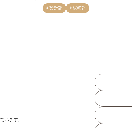
設計部
総務部
ています。