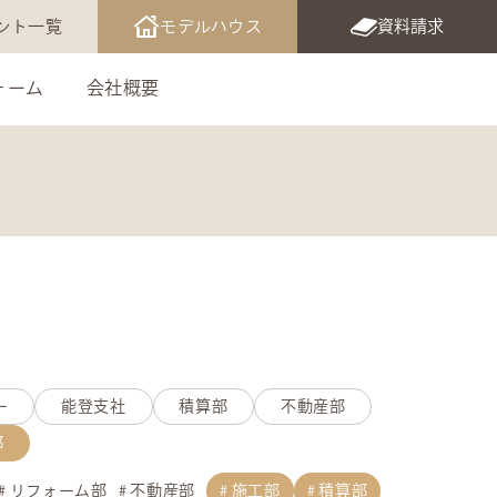
ント一覧
モデルハウス
資料請求
ォーム
会社概要
ー
能登支社
積算部
不動産部
部
リフォーム部
不動産部
施工部
積算部