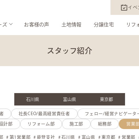
イベ
ーズ
お客様の声
土地情報
分譲住宅
リフ
スタッフ紹介
石川県
富山県
東京都
者
社長CEO/最高経営責任者
フェロー/経営ナビゲータ
設計部
リフォーム部
施工部
総務部
営業
部
第1営業部
能登支社
石川県
富山県
東京都
営業部