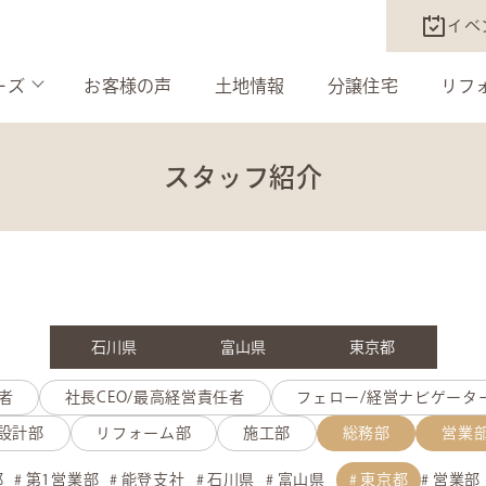
イベ
ーズ
お客様の声
土地情報
分譲住宅
リフ
スタッフ紹介
石川県
富山県
東京都
者
社長CEO/最高経営責任者
フェロー/経営ナビゲータ
設計部
リフォーム部
施工部
総務部
営業
部
第1営業部
能登支社
石川県
富山県
東京都
営業部