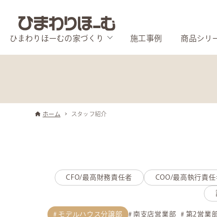
ひまわりほーむの家づくり
施工事例
商品シリ
ホーム
スタッフ紹介
CFO/最高財務責任者
COO/最高執行責任
モデルハウス分譲部
南支店営業部
第2営業