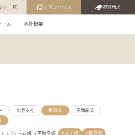
ント一覧
モデルハウス
資料請求
ォーム
会社概要
ー
能登支社
積算部
不動産部
部
リフォーム部
不動産部
施工部
積算部