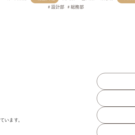
設計部
総務部
ています。