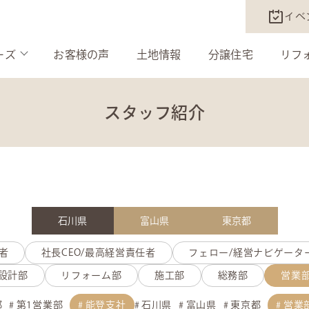
イベ
ーズ
お客様の声
土地情報
分譲住宅
リフ
スタッフ紹介
石川県
富山県
東京都
者
社長CEO/最高経営責任者
フェロー/経営ナビゲータ
設計部
リフォーム部
施工部
総務部
営業
部
第1営業部
能登支社
石川県
富山県
東京都
営業