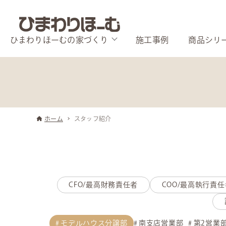
ひまわりほーむの家づくり
施工事例
商品シリ
ホーム
スタッフ紹介
CFO/最高財務責任者
COO/最高執行責任
モデルハウス分譲部
南支店営業部
第2営業