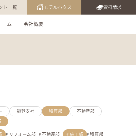
ント一覧
モデルハウス
資料請求
ォーム
会社概要
ー
能登支社
積算部
不動産部
部
部
リフォーム部
不動産部
施工部
積算部